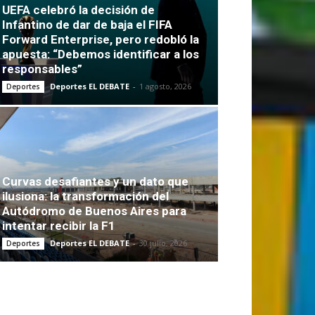
UEFA celebró la decisión de
Infantino de dar de baja el FIFA
Forward Enterprise, pero redobló la
apuesta: “Debemos identificar a los
responsables”
Deportes EL DEBATE
-
1 agosto, 2026
Deportes
Curvas desafiantes y un dato que
ilusiona: la transformación del
Autódromo de Buenos Aires para
intentar recibir la F1
Deportes EL DEBATE
-
30 julio, 2026
Deportes