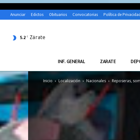
Anunciar
Edictos
Obituarios
Convocatorias
Política de Privacida
Zárate
C
5.2
INF. GENERAL
ZARATE
DEP
Inicio
Localización
Nacionales
Reposeras, somb