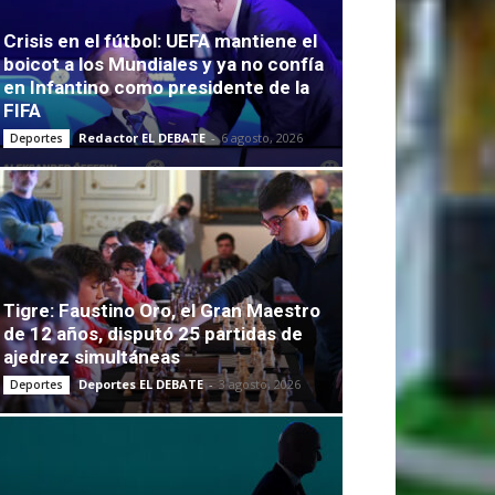
Crisis en el fútbol: UEFA mantiene el
boicot a los Mundiales y ya no confía
en Infantino como presidente de la
FIFA
Redactor EL DEBATE
-
6 agosto, 2026
Deportes
Tigre: Faustino Oro, el Gran Maestro
de 12 años, disputó 25 partidas de
ajedrez simultáneas
Deportes EL DEBATE
-
3 agosto, 2026
Deportes