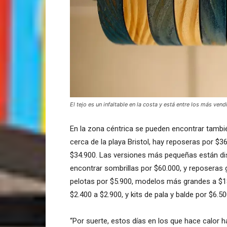
El tejo es un infaltable en la costa y está entre los más vend
En la zona céntrica se pueden encontrar tambié
cerca de la playa Bristol, hay reposeras por $
$34.900. Las versiones más pequeñas están di
encontrar sombrillas por $60.000, y reposeras 
pelotas por $5.900, modelos más grandes a $18
$2.400 a $2.900, y kits de pala y balde por $6.50
“Por suerte, estos días en los que hace calor 