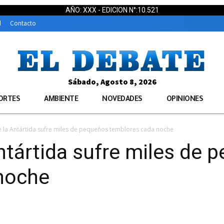
AÑO: XXX - EDICION N°:10.521
d
Contacto
Sábado, Agosto 8, 2026
ORTES
AMBIENTE
NOVEDADES
OPINIONES
 la Antártida sufre miles de pequeños temblores cada noche
ntártida sufre miles de 
noche