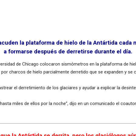
uden la plataforma de hielo de la Antártida cada n
a formarse después de derretirse durante el día.
Universidad de Chicago colocaron sismómetros en la plataforma de h
 por charcos de hielo parcialmente derretido que se expanden y se c
strear el derretimiento de los glaciares y ayudar a explicar la desin
hasta miles de ellos por la noche”, dijo en un comunicado el coauto
que la Antártida se derrita, pero los glaciólogos