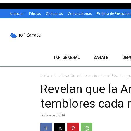
Anunciar
Edictos
Obituarios
Convocatorias
Política de Privacida
Zárate
C
10
INF. GENERAL
ZARATE
DEP
Inicio
Localización
Internacionales
Revelan que
Revelan que la A
temblores cada 
25 marzo, 2019