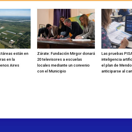
ctáreas están en
Zárate: Fundación Mirgor donará
Las pruebas PISA
ras en la
20 televisores a escuelas
inteligencia artif
uenos Aires
locales mediante un convenio
el plan de Mendo
con el Municipio
anticiparse al ca