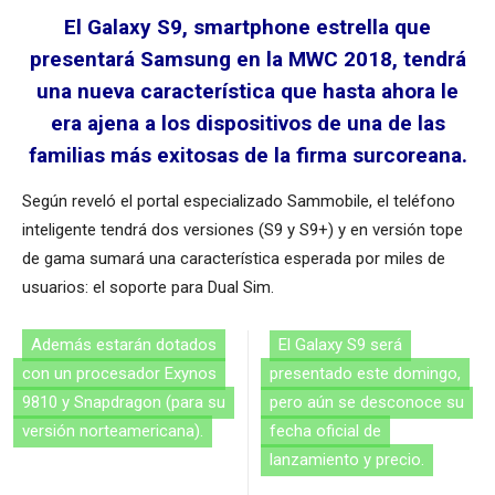
El Galaxy S9, smartphone estrella que
presentará Samsung en la MWC 2018, tendrá
una nueva característica que hasta ahora le
era ajena a los dispositivos de una de las
familias más exitosas de la firma surcoreana.
Según reveló el portal especializado Sammobile, el teléfono
inteligente tendrá dos versiones (S9 y S9+) y en versión tope
de gama sumará una característica esperada por miles de
usuarios: el soporte para Dual Sim.
Además estarán dotados
El Galaxy S9 será
con un procesador Exynos
presentado este domingo,
9810 y Snapdragon (para su
pero aún se desconoce su
versión norteamericana).
fecha oficial de
lanzamiento y precio.