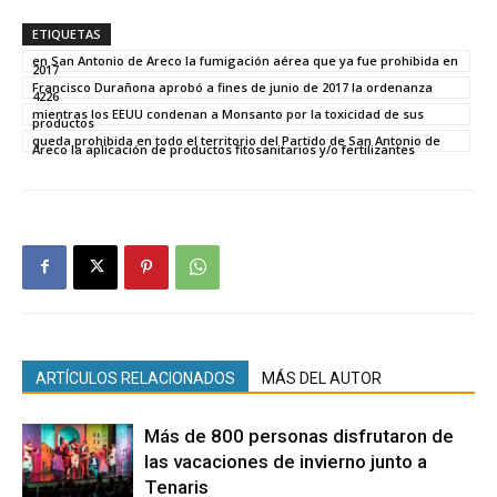
ETIQUETAS
en San Antonio de Areco la fumigación aérea que ya fue prohibida en
2017
Francisco Durañona aprobó a fines de junio de 2017 la ordenanza
4226
mientras los EEUU condenan a Monsanto por la toxicidad de sus
productos
queda prohibida en todo el territorio del Partido de San Antonio de
Areco la aplicación de productos fitosanitarios y/o fertilizantes
ARTÍCULOS RELACIONADOS
MÁS DEL AUTOR
Más de 800 personas disfrutaron de
las vacaciones de invierno junto a
Tenaris