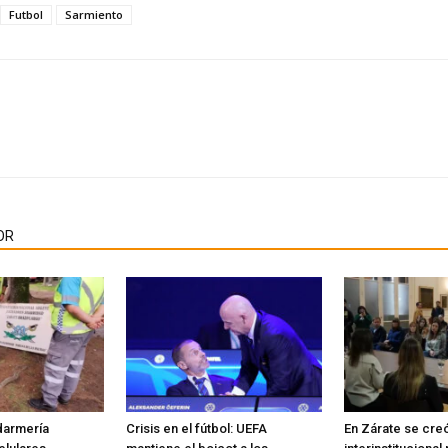
Futbol
Sarmiento
OR
darmería
Crisis en el fútbol: UEFA
En Zárate se cre