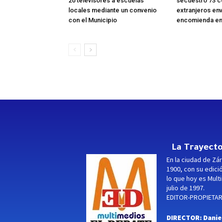
20 televisores a escuelas
secuestró 73 c
locales mediante un convenio
extranjeros en
con el Municipio
encomienda en
La Trayecto
En la ciudad de Zár
1900, con su edici
lo que hoy es Multi
julio de 1997.
EDITOR-PROPIETARI
DIRECTOR: Danie