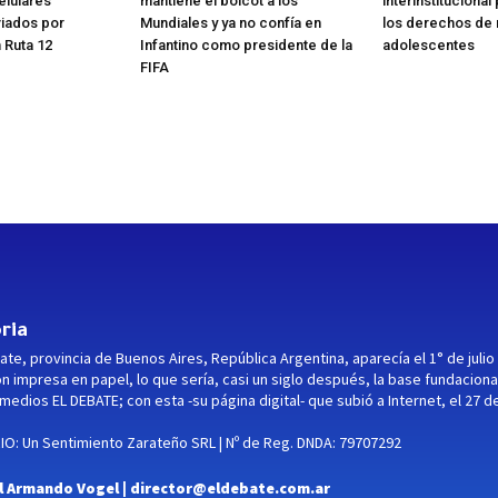
elulares
mantiene el boicot a los
interinstituciona
viados por
Mundiales y ya no confía en
los derechos de n
 Ruta 12
Infantino como presidente de la
adolescentes
FIFA
ria
ate, provincia de Buenos Aires, República Argentina, aparecía el 1° de julio
ón impresa en papel, lo que sería, casi un siglo después, la base fundaciona
medios EL DEBATE; con esta -su página digital- que subió a Internet, el 27 d
O: Un Sentimiento Zarateño SRL | Nº de Reg. DNDA: 79707292
l Armando Vogel |
director@eldebate.com.ar