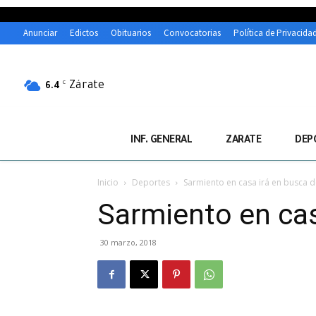
Anunciar
Edictos
Obituarios
Convocatorias
Política de Privacida
Zárate
C
6.4
INF. GENERAL
ZARATE
DEP
Inicio
Deportes
Sarmiento en casa irá en busca d
Sarmiento en cas
30 marzo, 2018