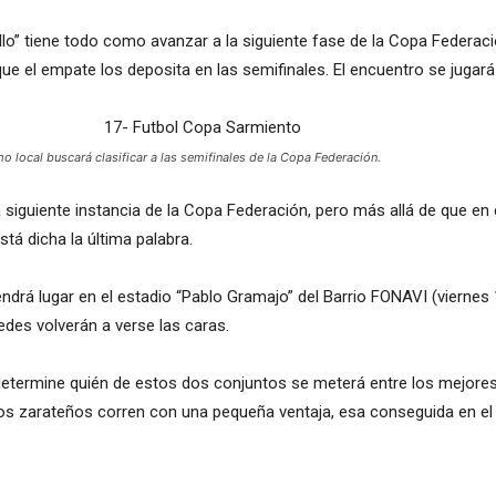
illo” tiene todo como avanzar a la siguiente fase de la Copa Federac
e el empate los deposita en las semifinales. El encuentro se jugar
 local buscará clasificar a las semifinales de la Copa Federación.
siguiente instancia de la Copa Federación, pero más allá de que en
tá dicha la última palabra.
ndrá lugar en el estadio “Pablo Gramajo” del Barrio FONAVI (viernes 1
des volverán a verse las caras.
ue determine quién de estos dos conjuntos se meterá entre los mejore
 los zarateños corren con una pequeña ventaja, esa conseguida en el