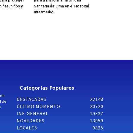
l para proteger
para transformar la Unidad
iñas, niños y
Sanitaria de Lima en el Hospital
Intermedio
Categorías Populares
 de
DESTACADAS
22148
l de
ÚLTIMO MOMENTO
20720
e
INF. GENERAL
19327
NOVEDADES
13059
LOCALES
9825