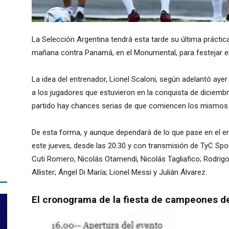
La Selección Argentina tendrá esta tarde su última práctica
mañana contra Panamá, en el Monumental, para festejar el t
La idea del entrenador, Lionel Scaloni, según adelantó aye
a los jugadores que estuvieron en la conquista de diciembr
partido hay chances serias de que comiencen los mismos 
De esta forma, y aunque dependará de lo que pase en el en
este jueves, desde las 20.30 y con transmisión de TyC Spor
Cuti Romero, Nicolás Otamendi, Nicolás Tagliafico; Rodrig
Allister; Ángel Di María; Lionel Messi y Julián Álvarez.
El cronograma de la fiesta de campeones de