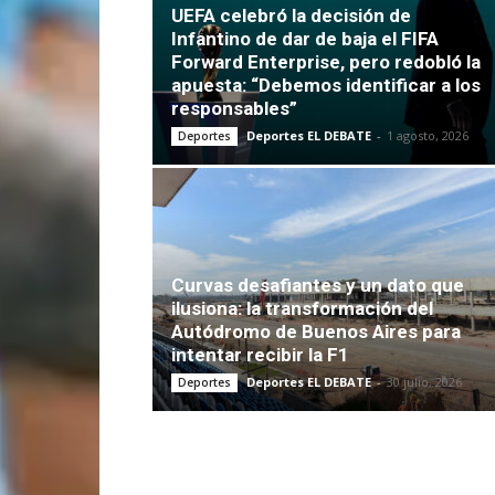
UEFA celebró la decisión de
Infantino de dar de baja el FIFA
Forward Enterprise, pero redobló la
apuesta: “Debemos identificar a los
responsables”
Deportes EL DEBATE
-
1 agosto, 2026
Deportes
Curvas desafiantes y un dato que
ilusiona: la transformación del
Autódromo de Buenos Aires para
intentar recibir la F1
Deportes EL DEBATE
-
30 julio, 2026
Deportes