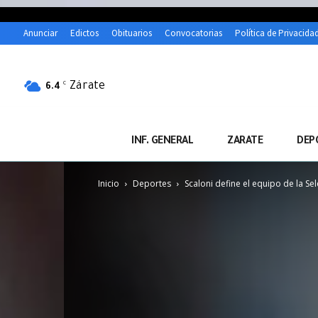
Anunciar
Edictos
Obituarios
Convocatorias
Política de Privacida
Zárate
C
6.4
INF. GENERAL
ZARATE
DEP
Inicio
Deportes
Scaloni define el equipo de la Se