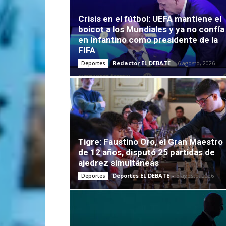
Crisis en el fútbol: UEFA mantiene el
boicot a los Mundiales y ya no confía
en Infantino como presidente de la
FIFA
Redactor EL DEBATE
-
6 agosto, 2026
Deportes
Tigre: Faustino Oro, el Gran Maestro
de 12 años, disputó 25 partidas de
ajedrez simultáneas
Deportes EL DEBATE
-
3 agosto, 2026
Deportes