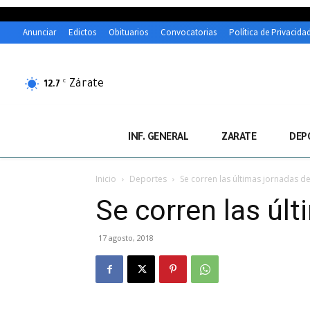
Anunciar
Edictos
Obituarios
Convocatorias
Política de Privacida
Zárate
C
12.7
INF. GENERAL
ZARATE
DEP
Inicio
Deportes
Se corren las últimas jornadas d
Se corren las úl
17 agosto, 2018