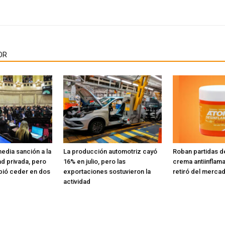
OR
edia sanción a la
La producción automotriz cayó
Roban partidas d
d privada, pero
16% en julio, pero las
crema antiinflama
bió ceder en dos
exportaciones sostuvieron la
retiró del merca
actividad