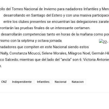
ollo del Torneo Nacional de Invierno para nadadores Infantiles y M
desarrollando en Santiago del Estero y con una masiva participac
entre los clubes presentes se encuentran las delegaciones zarat
ntarán las pruebas finales de un interesante certamen.
e desarrollarán competencias tanto en horas de la mañana como por 
mismo con la séptima y octava jornada.
 nadadores que compiten en este Nacional siendo estos
ally, Constanza Micucci, Selene Morales, Milagros Noel, Germán Hillk
 Salcedo; mientras que del lado del “ancla” son 6: Victoria Antoniett
n.
CNZ
Independiente
Infantiles
Nacional
Natacion