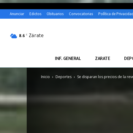
Anunciar
Edictos
Obituarios
Convocatorias
Política de Privacida
Zárate
C
8.6
INF. GENERAL
ZARATE
DEP
Inicio
Deportes
Se disparan los precios de la reve