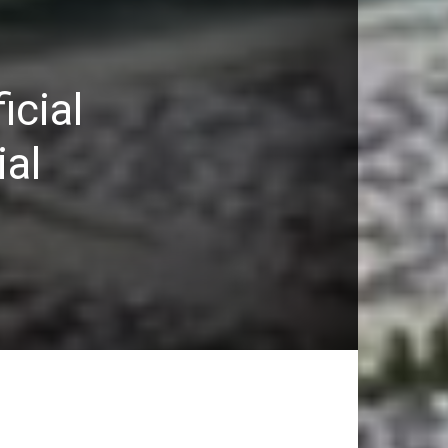
icial
ial