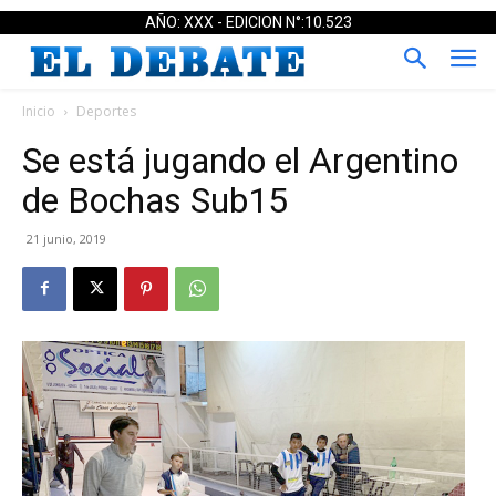
AÑO: XXX - EDICION N°:10.523
Inicio
Deportes
Se está jugando el Argentino
de Bochas Sub15
21 junio, 2019