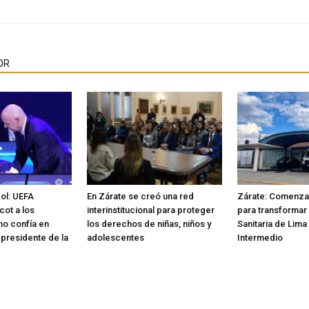
OR
bol: UEFA
En Zárate se creó una red
Zárate: Comenzar
cot a los
interinstitucional para proteger
para transformar 
no confía en
los derechos de niñas, niños y
Sanitaria de Lima
 presidente de la
adolescentes
Intermedio