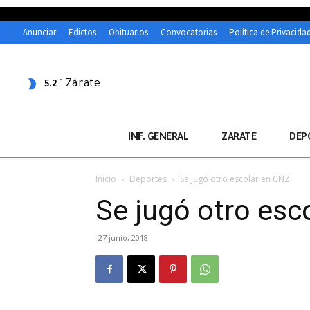
Anunciar
Edictos
Obituarios
Convocatorias
Política de Privacida
Zárate
C
5.2
INF. GENERAL
ZARATE
DEP
Inicio
Deportes
Se jugó otro escolar en CNZ
Se jugó otro esc
27 junio, 2018