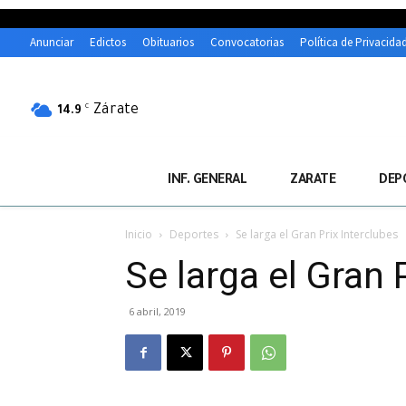
Anunciar
Edictos
Obituarios
Convocatorias
Política de Privacida
Zárate
C
14.9
INF. GENERAL
ZARATE
DEP
Inicio
Deportes
Se larga el Gran Prix Interclubes
Se larga el Gran 
6 abril, 2019