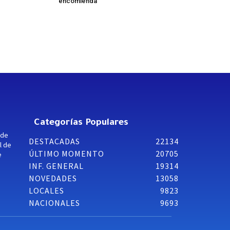
encomienda
Categorías Populares
 de
DESTACADAS
22134
l de
ÚLTIMO MOMENTO
20705
e
INF. GENERAL
19314
NOVEDADES
13058
LOCALES
9823
NACIONALES
9693