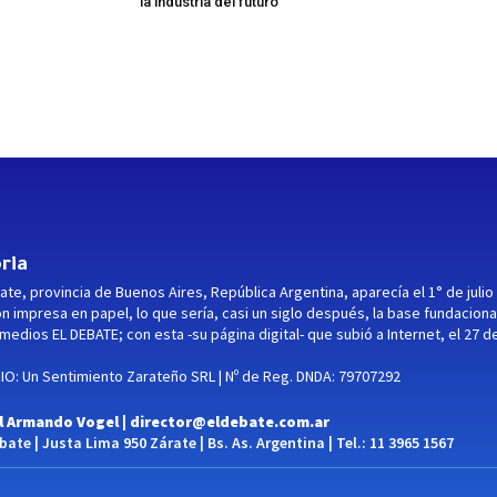
la industria del futuro
ria
ate, provincia de Buenos Aires, República Argentina, aparecía el 1° de julio
ón impresa en papel, lo que sería, casi un siglo después, la base fundaciona
medios EL DEBATE; con esta -su página digital- que subió a Internet, el 27 d
O: Un Sentimiento Zarateño SRL | Nº de Reg. DNDA: 79707292
l Armando Vogel |
director@eldebate.com.ar
ate | Justa Lima 950 Zárate | Bs. As. Argentina | Tel.: 11 3965 1567