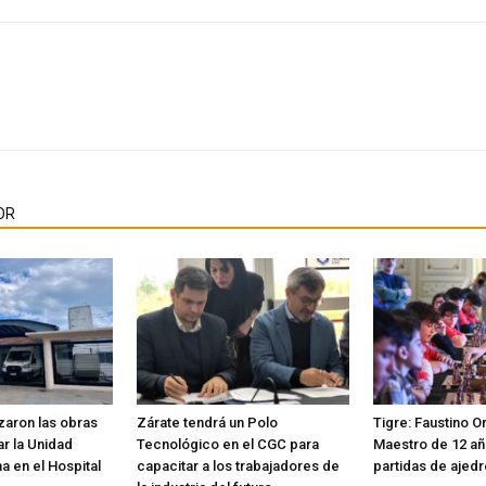
OR
aron las obras
Zárate tendrá un Polo
Tigre: Faustino Or
r la Unidad
Tecnológico en el CGC para
Maestro de 12 añ
ma en el Hospital
capacitar a los trabajadores de
partidas de ajed