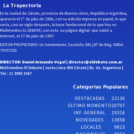
La Trayectoria
En la ciudad de Zárate, provincia de Buenos Aires, República Argentina,
aparecía el 1° de julio de 1900, con su edición impresa en papel, lo que
sería, casi un siglo después, la base fundacional de lo que hoy es
Multimedios EL DEBATE; con esta -su página digital- que subió a
Internet, el 27 de julio de 1997.
EDITOR-PROPIETARIO: Un Sentimiento Zarateño SRL | Nº de Reg. DNDA:
79707292
DIRECTOR: Daniel Armando Vogel |
director@eldebate.com.ar
Multimedios El Debate | Justa Lima 950 Zárate | Bs. As. Argentina |
Tel.: 11 3965 1567
Categorías Populares
DESTACADAS
22136
ÚLTIMO MOMENTO
20707
INF. GENERAL
19316
NOVEDADES
13058
LOCALES
9823