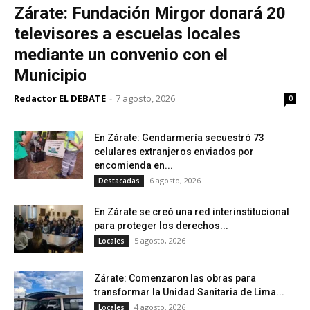
Zárate: Fundación Mirgor donará 20
televisores a escuelas locales
mediante un convenio con el
Municipio
Redactor EL DEBATE
-
7 agosto, 2026
0
En Zárate: Gendarmería secuestró 73
celulares extranjeros enviados por
encomienda en...
6 agosto, 2026
Destacadas
En Zárate se creó una red interinstitucional
para proteger los derechos...
5 agosto, 2026
Locales
Zárate: Comenzaron las obras para
transformar la Unidad Sanitaria de Lima...
4 agosto, 2026
Locales