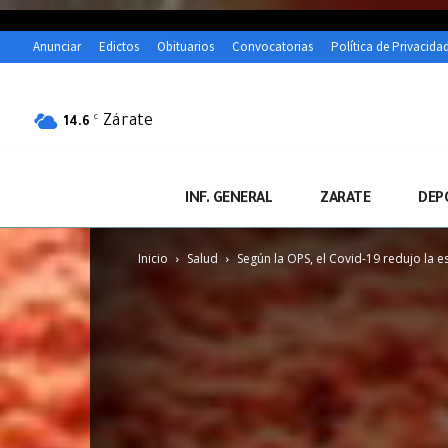
Anunciar
Edictos
Obituarios
Convocatorias
Política de Privacida
Zárate
C
14.6
INF. GENERAL
ZARATE
DEP
Inicio
Salud
Según la OPS, el Covid-19 redujo la es