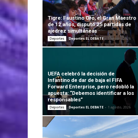
Tigre: Faustino Oro, el Gran Maestro
de 12 años, disputó 25 partidas de
ajedrez simultáneas
Deportes EL DEBATE
-
3 agosto, 2026
Deportes
UEFA celebró la decisión de
Infantino de dar de baja el FIFA
Forward Enterprise, pero redobló la
apuesta: “Debemos identificar a los
responsables”
Deportes EL DEBATE
-
1 agosto, 2026
Deportes