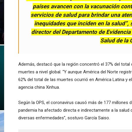
países avancen con la vacunación contr
servicios de salud para brindar una ate
inequidades que inciden en la salud”, 
director del Departamento de Evidencia 
Salud de la 
Además, destacó que la región concentró el 37% del total 
muertes a nivel global. “Y aunque América del Norte registr
62% del total de las muertes ocurrió en América Latina y el
agencia china Xinhua.
Según la OPS, el coronavirus causó más de 177 millones de
pandemia ha afectado directa e indirectamente a la salud
diversas enfermedades”, sostuvo García Saiso.