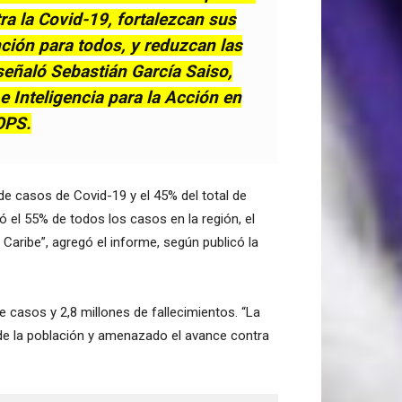
a la Covid-19, fortalezcan sus
nción para todos, y reduzcan las
señaló Sebastián García Saiso,
e Inteligencia para la Acción en
OPS.
de casos de Covid-19 y el 45% del total de
ó el 55% de todos los casos en la región, el
 Caribe”, agregó el informe, según publicó la
 casos y 2,8 millones de fallecimientos. “La
 de la población y amenazado el avance contra