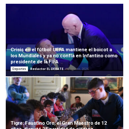
Crisis en el fútbol: UEFA mantiene el boicot a
los Mundiales y ya no confía en Infantino como
presidente de la FIFA
Redactor EL DEBATE
-
6 agosto, 2026
Deportes
Tigre: Faustino Oro, el Gran Maestro de 12
años, disputó 25 partidas de ajedrez