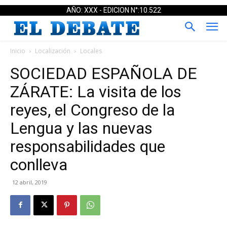
AÑO: XXX - EDICION N°:10.522
Inicio
Localización
Locales
SOCIEDAD ESPAÑOLA DE
ZÁRATE: La visita de los
reyes, el Congreso de la
Lengua y las nuevas
responsabilidades que
conlleva
12 abril, 2019