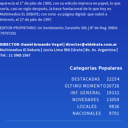
aparecía el 1° de julio de 1900, con su edición impresa en papel, lo que
sería, casi un siglo después, la base fundacional de lo que hoy es
Multimedios EL DEBATE; con esta -su página digital- que subió a
Internet, el 27 de julio de 1997.
EDITOR-PROPIETARIO: Un Sentimiento Zarateño SRL | Nº de Reg. DNDA:
79707292
DIRECTOR: Daniel Armando Vogel |
director@eldebate.com.ar
Multimedios El Debate | Justa Lima 950 Zárate | Bs. As. Argentina |
Tel.: 11 3965 1567
Categorías Populares
DESTACADAS
22154
ÚLTIMO MOMENTO
20726
INF. GENERAL
19332
NOVEDADES
13059
LOCALES
9826
NACIONALES
9701