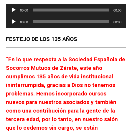
Reproductor
00:00
00:00
de
Reproductor
audio
00:00
00:00
de
audio
FESTEJO DE LOS 135 AÑOS
“En lo que respecta a la Sociedad Española de
Socorros Mutuos de Zárate, este año
cumplimos 135 años de vida institucional
ininterrumpida, gracias a Dios no tenemos
problemas. Hemos incorporado cursos
nuevos para nuestros asociados y también
como una contribución para la gente de la
tercera edad, por lo tanto, en nuestro salón
que lo cedemos sin cargo, se están