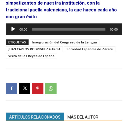
simpatizantes de nuestra institución, con la
tradicional paella valenciana, la que hacen cada año
con gran éxito.
Reproductor
00:00
00:00
de
audio
ETIQUETAS
Inauguración del Congreso de la Lengua
JUAN CARLOS RODRIGUEZ GARCIA
Sociedad Española de Zárate
Visita de los Reyes de España
ARTÍCULOS RELACIONADOS
MÁS DEL AUTOR