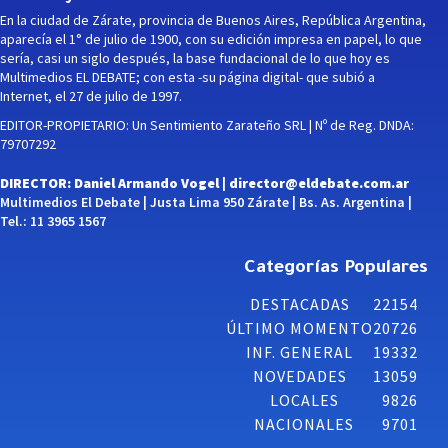
En la ciudad de Zárate, provincia de Buenos Aires, República Argentina,
aparecía el 1° de julio de 1900, con su edición impresa en papel, lo que
sería, casi un siglo después, la base fundacional de lo que hoy es
Multimedios EL DEBATE; con esta -su página digital- que subió a
Internet, el 27 de julio de 1997.
EDITOR-PROPIETARIO: Un Sentimiento Zarateño SRL | Nº de Reg. DNDA:
79707292
DIRECTOR: Daniel Armando Vogel |
director@eldebate.com.ar
Multimedios El Debate | Justa Lima 950 Zárate | Bs. As. Argentina |
Tel.: 11 3965 1567
Categorías Populares
DESTACADAS
22154
ÚLTIMO MOMENTO
20726
INF. GENERAL
19332
NOVEDADES
13059
LOCALES
9826
NACIONALES
9701