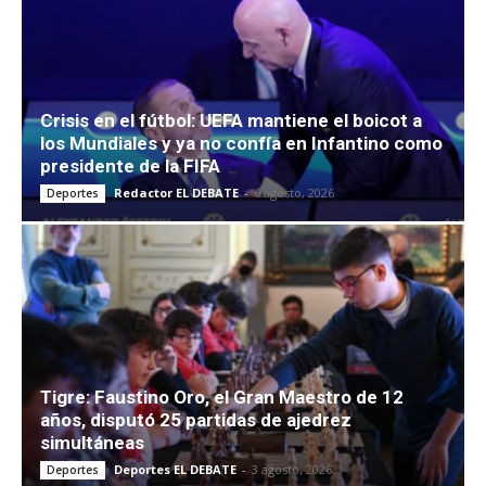
Crisis en el fútbol: UEFA mantiene el boicot a
los Mundiales y ya no confía en Infantino como
presidente de la FIFA
Redactor EL DEBATE
-
6 agosto, 2026
Deportes
Tigre: Faustino Oro, el Gran Maestro de 12
años, disputó 25 partidas de ajedrez
simultáneas
Deportes EL DEBATE
-
3 agosto, 2026
Deportes