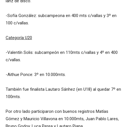
lanz de disco.
-Sofía González: subcampeona en 400 mts c/vallas y 3º en
100 c/vallas.
Categoría U20
-Valentín Solis: subcampeón en 110mts c/vallas y 4º en 400
c/vallas.
-Aithue Ponce: 3º en 10.000mts.
También fue finalista Lautaro Sánhez (en U18) al quedar 7º en
100mts.
Por otro lado participaron con buenos registros Matías
Gómez y Mauricio Villavona en 10.000mts, Juan Pablo Lares,
Bruno Godoy, Luca Perea y Lautaro Piana.