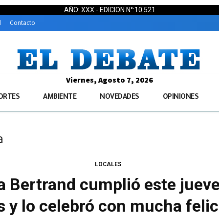
AÑO: XXX - EDICION N°:10.521
d
Contacto
Viernes, Agosto 7, 2026
ORTES
AMBIENTE
NOVEDADES
OPINIONES
a
LOCALES
ia Bertrand cumplió este juev
 y lo celebró con mucha feli