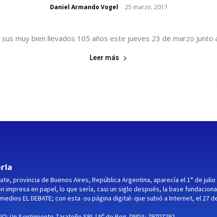
Daniel Armando Vogel
25 marzo, 2017
-
ó sus muy bien llevados 105 años este jueves 23 de marzo junto a
Leer más
ria
ate, provincia de Buenos Aires, República Argentina, aparecía el 1° de julio
ón impresa en papel, lo que sería, casi un siglo después, la base fundaciona
medios EL DEBATE; con esta -su página digital- que subió a Internet, el 27 d
O: Un Sentimiento Zarateño SRL | Nº de Reg. DNDA: 79707292