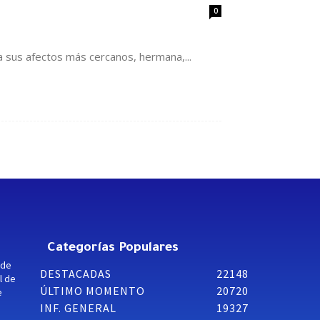
0
 sus afectos más cercanos, hermana,...
Categorías Populares
 de
DESTACADAS
22148
l de
ÚLTIMO MOMENTO
20720
e
INF. GENERAL
19327