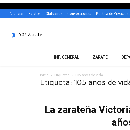
Anunciar
Edictos
Obituarios
Convocatorias
Política de Privacida
Zárate
C
9.2
INF. GENERAL
ZARATE
DEP
Inicio
Etiquetas
105 años de vida
Etiqueta: 105 años de vid
La zarateña Victor
años