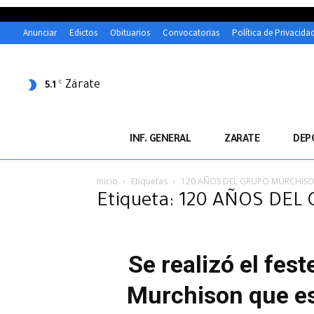
Anunciar
Edictos
Obituarios
Convocatorias
Política de Privacida
Zárate
C
5.1
INF. GENERAL
ZARATE
DEP
Inicio
Etiquetas
120 AÑOS DEL GRUPO MURCHIS
Etiqueta: 120 AÑOS DE
Se realizó el fes
Murchison que es