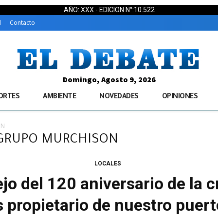
AÑO: XXX - EDICION N°:10.522
d
Contacto
Domingo, Agosto 9, 2026
ORTES
AMBIENTE
NOVEDADES
OPINIONES
ON
L GRUPO MURCHISON
LOCALES
tejo del 120 aniversario de la 
 propietario de nuestro puer