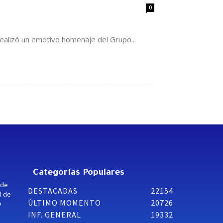
0
realizó un emotivo homenaje del Grupo...
Categorías Populares
 de
DESTACADAS
22154
l de
ÚLTIMO MOMENTO
20726
e
INF. GENERAL
19332