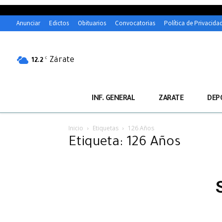
Anunciar
Edictos
Obituarios
Convocatorias
Política de Privacida
Zárate
C
12.2
INF. GENERAL
ZARATE
DEP
Inicio
Etiquetas
126 Años
Etiqueta: 126 Años