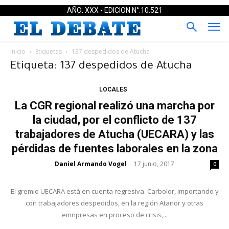
AÑO: XXX - EDICION N°:10.521
Inicio
Etiquetas
137 despedidos de Atucha
Etiqueta: 137 despedidos de Atucha
LOCALES
La CGR regional realizó una marcha por
la ciudad, por el conflicto de 137
trabajadores de Atucha (UECARA) y las
pérdidas de fuentes laborales en la zona
Daniel Armando Vogel
17 junio, 2017
-
0
El gremio UECARA está en cuenta regresiva. Carbolor, importando y
con trabajadores despedidos, en la región Atanor y otras
emnpresas en proceso de crisis,...