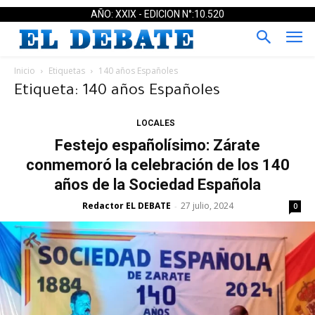
AÑO: XXIX - EDICION N°:10.520
Inicio
Etiquetas
140 años Españoles
Etiqueta: 140 años Españoles
LOCALES
Festejo españolísimo: Zárate
conmemoró la celebración de los 140
años de la Sociedad Española
Redactor EL DEBATE
27 julio, 2024
-
0