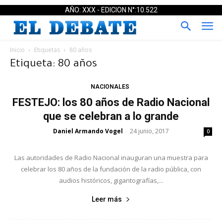
AÑO: XXX - EDICION N°:10.522
Inicio
Etiquetas
80 años
Etiqueta: 80 años
NACIONALES
FESTEJO: los 80 años de Radio Nacional
que se celebran a lo grande
Daniel Armando Vogel
24 junio, 2017
-
0
Las autoridades de Radio Nacional inauguran una muestra para
celebrar los 80 años de la fundación de la radio pública, con
audios históricos, gigantografías,...
Leer más