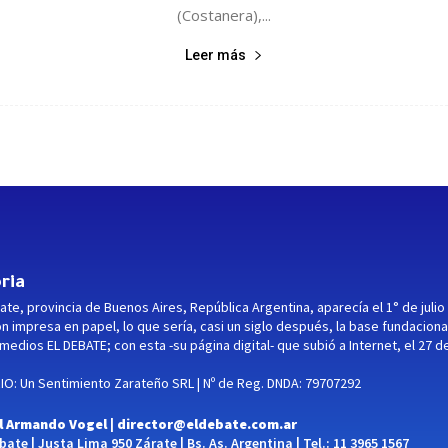
(Costanera),...
Leer más
ria
ate, provincia de Buenos Aires, República Argentina, aparecía el 1° de julio
ón impresa en papel, lo que sería, casi un siglo después, la base fundaciona
medios EL DEBATE; con esta -su página digital- que subió a Internet, el 27 d
O: Un Sentimiento Zarateño SRL | Nº de Reg. DNDA: 79707292
l Armando Vogel |
director@eldebate.com.ar
ate | Justa Lima 950 Zárate | Bs. As. Argentina | Tel.: 11 3965 1567