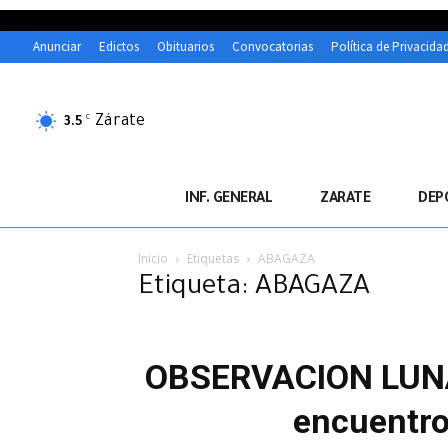
Anunciar
Edictos
Obituarios
Convocatorias
Política de Privacida
Zárate
C
3.5
INF. GENERAL
ZARATE
DEP
Inicio
Etiquetas
ABAGAZA
Etiqueta: ABAGAZA
OBSERVACION LUNAR:
encuentro