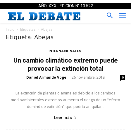
AÑO: XXX - EDICION N°:10.522
Inicio
Etiquetas
Abejas
Etiqueta: Abejas
INTERNACIONALES
Un cambio climático extremo puede
provocar la extinción total
Daniel Armando Vogel
26 noviembre, 2018
-
0
La extinción de plantas o animales debido a los cambios
medioambientales extremos aumenta el riesgo de un "efecto
dominó de extinción" que podría aniquilar...
Leer más