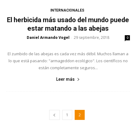
INTERNACIONALES
El herbicida más usado del mundo puede
estar matando a las abejas
Daniel Armando Vogel
29 septiembre, 2018
-
0
El zumbido de las abejas es cada vez más débil. Muchos llaman a
lo que está pasando: "armageddon ecológico". Los científicos no
están completamente seguros...
Leer más
1
2