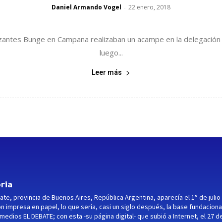
Daniel Armando Vogel
22 enero, 2018
-
izantes Bunge en Campana realizaban un acampe en la delegación d
luego...
Leer más
ria
ate, provincia de Buenos Aires, República Argentina, aparecía el 1° de julio
ón impresa en papel, lo que sería, casi un siglo después, la base fundaciona
medios EL DEBATE; con esta -su página digital- que subió a Internet, el 27 d