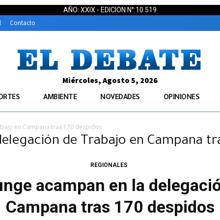
AÑO: XXIX - EDICION N°:10.519
d
Contacto
Miércoles, Agosto 5, 2026
ORTES
AMBIENTE
NOVEDADES
OPINIONES
abajo en Campana tras 170 despidos
delegación de Trabajo en Campana tr
REGIONALES
unge acampan en la delegació
Campana tras 170 despidos