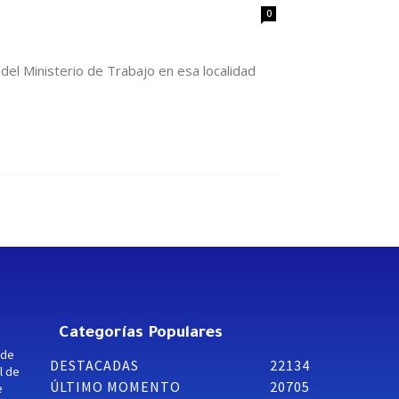
0
el Ministerio de Trabajo en esa localidad
Categorías Populares
 de
DESTACADAS
22134
l de
ÚLTIMO MOMENTO
20705
e