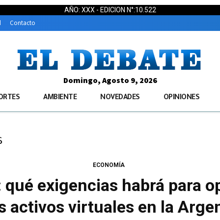
AÑO: XXX - EDICION N°:10.522
d
Contacto
Domingo, Agosto 9, 2026
ORTES
AMBIENTE
NOVEDADES
OPINIONES
s
ECONOMÍA
: qué exigencias habrá para op
s activos virtuales en la Arge