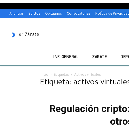
Anunciar
Edictos
Obituarios
Convocatorias
Política de Privacida
Zárate
C
4
INF. GENERAL
ZARATE
DEP
Inicio
Etiquetas
Activos virtuales
Etiqueta: activos virtuale
Regulación cripto
otro