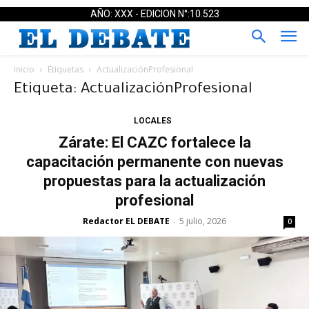
AÑO: XXX - EDICION N°:10.523
Inicio
Etiquetas
ActualizaciónProfesional
Etiqueta: ActualizaciónProfesional
LOCALES
Zárate: El CAZC fortalece la
capacitación permanente con nuevas
propuestas para la actualización
profesional
Redactor EL DEBATE
5 julio, 2026
-
0