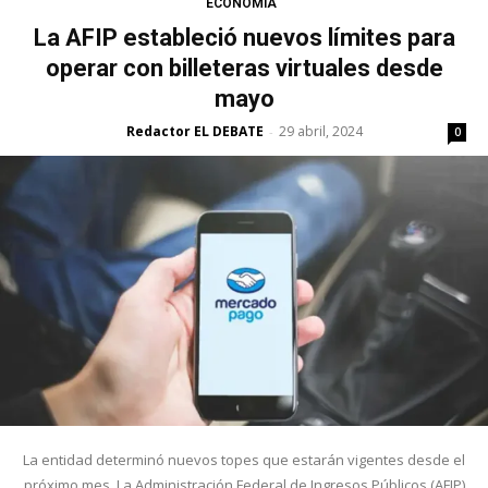
ECONOMÍA
La AFIP estableció nuevos límites para
operar con billeteras virtuales desde
mayo
Redactor EL DEBATE
29 abril, 2024
-
0
La entidad determinó nuevos topes que estarán vigentes desde el
próximo mes. La Administración Federal de Ingresos Públicos (AFIP)