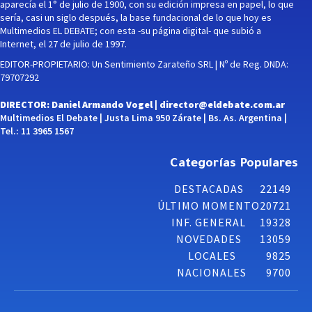
aparecía el 1° de julio de 1900, con su edición impresa en papel, lo que
sería, casi un siglo después, la base fundacional de lo que hoy es
Multimedios EL DEBATE; con esta -su página digital- que subió a
Internet, el 27 de julio de 1997.
EDITOR-PROPIETARIO: Un Sentimiento Zarateño SRL | Nº de Reg. DNDA:
79707292
DIRECTOR: Daniel Armando Vogel |
director@eldebate.com.ar
Multimedios El Debate | Justa Lima 950 Zárate | Bs. As. Argentina |
Tel.: 11 3965 1567
Categorías Populares
DESTACADAS
22149
ÚLTIMO MOMENTO
20721
INF. GENERAL
19328
NOVEDADES
13059
LOCALES
9825
NACIONALES
9700