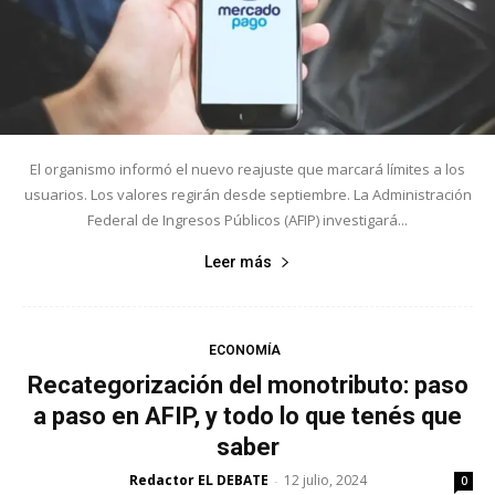
El organismo informó el nuevo reajuste que marcará límites a los
usuarios. Los valores regirán desde septiembre. La Administración
Federal de Ingresos Públicos (AFIP) investigará...
Leer más
ECONOMÍA
Recategorización del monotributo: paso
a paso en AFIP, y todo lo que tenés que
saber
Redactor EL DEBATE
12 julio, 2024
-
0