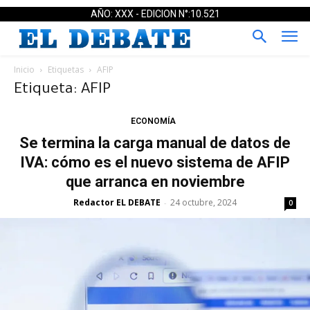
AÑO: XXX - EDICION N°:10.521
Inicio
Etiquetas
AFIP
Etiqueta: AFIP
ECONOMÍA
Se termina la carga manual de datos de
IVA: cómo es el nuevo sistema de AFIP
que arranca en noviembre
Redactor EL DEBATE
24 octubre, 2024
-
0