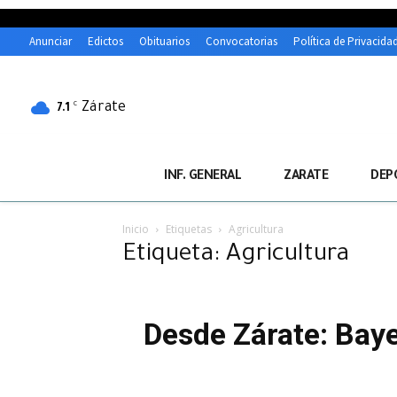
Anunciar
Edictos
Obituarios
Convocatorias
Política de Privacida
Zárate
C
7.1
INF. GENERAL
ZARATE
DEP
Inicio
Etiquetas
Agricultura
Etiqueta: Agricultura
Desde Zárate: Bay