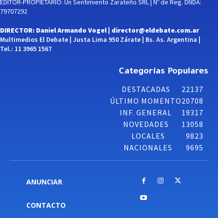
EDITOR-PROPIETARIO: Un Sentimiento Zarateño SRL | Nº de Reg. DNDA:
79707292
DIRECTOR: Daniel Armando Vogel |
director@eldebate.com.ar
Multimedios El Debate | Justa Lima 950 Zárate | Bs. As. Argentina |
Tel.: 11 3965 1567
Categorías Populares
DESTACADAS
22137
ÚLTIMO MOMENTO
20708
INF. GENERAL
19317
NOVEDADES
13058
LOCALES
9823
NACIONALES
9695
ANUNCIAR
CONTACTO