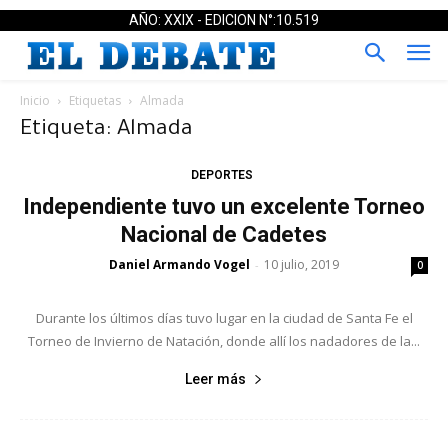
AÑO: XXIX - EDICION N°:10.519
Inicio
Etiquetas
Almada
Etiqueta: Almada
DEPORTES
Independiente tuvo un excelente Torneo
Nacional de Cadetes
Daniel Armando Vogel
10 julio, 2019
-
0
Durante los últimos días tuvo lugar en la ciudad de Santa Fe el
Torneo de Invierno de Natación, donde allí los nadadores de la...
Leer más