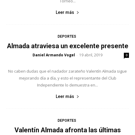
Torneo...
Leer más
DEPORTES
Almada atraviesa un excelente presente
Daniel Armando Vogel
19 abril, 2019
-
0
No caben dudas que el nadador zarateño Valentín Almada sigue
mejorando día a día, y esto el representante del Club
Independiente lo demuestra en...
Leer más
DEPORTES
Valentín Almada afronta las últimas