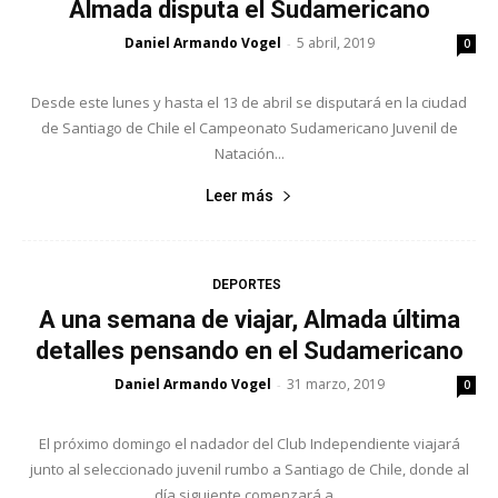
Almada disputa el Sudamericano
Daniel Armando Vogel
5 abril, 2019
-
0
Desde este lunes y hasta el 13 de abril se disputará en la ciudad
de Santiago de Chile el Campeonato Sudamericano Juvenil de
Natación...
Leer más
DEPORTES
A una semana de viajar, Almada última
detalles pensando en el Sudamericano
Daniel Armando Vogel
31 marzo, 2019
-
0
El próximo domingo el nadador del Club Independiente viajará
junto al seleccionado juvenil rumbo a Santiago de Chile, donde al
día siguiente comenzará a...