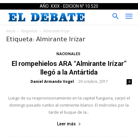
AÑO: XXIX - EDICION N°:10.520
Inicio
Etiquetas
Almirante Irízar
Etiqueta: Almirante Irízar
NACIONALES
El rompehielos ARA “Almirante Irízar”
llegó a la Antártida
Daniel Armando Vogel
20 octubre, 2017
-
0
Luego de su reaprovisionamiento en la capital fueguina, zarpó el
domingo pasado rumbo al continente blanco. El miércoles por la
tarde el buque de la...
Leer más