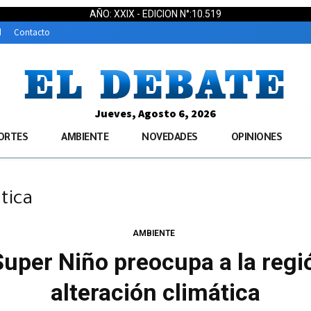
AÑO: XXIX - EDICION N°:10.519
d
Contacto
Jueves, Agosto 6, 2026
ORTES
AMBIENTE
NOVEDADES
OPINIONES
tica
AMBIENTE
Super Niño preocupa a la regi
alteración climática