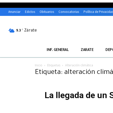
Anunciar
Edictos
Obituarios
Convocatorias
Política de Privacida
Zárate
C
9.3
INF. GENERAL
ZARATE
DEP
Inicio
Etiquetas
Alteración climática
Etiqueta: alteración climá
La llegada de un 