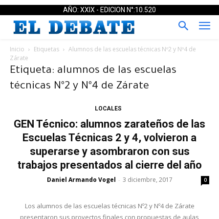
AÑO: XXIX - EDICION N°:10.520
Inicio
Etiquetas
Alumnos de las escuelas técnicas Nº2 y Nº4 de
Zárate
Etiqueta: alumnos de las escuelas
técnicas Nº2 y Nº4 de Zárate
LOCALES
GEN Técnico: alumnos zarateños de las
Escuelas Técnicas 2 y 4, volvieron a
superarse y asombraron con sus
trabajos presentados al cierre del año
Daniel Armando Vogel
3 diciembre, 2017
-
0
Los alumnos de las escuelas técnicas Nº2 y Nº4 de Zárate
presentaron sus proyectos finales con propuestas de aulas