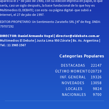
aparecía el 1° de julio de 1900, con su edición impresa en papel, lo que
sería, casi un siglo después, la base fundacional de lo que hoy es
Multimedios EL DEBATE; con esta -su página digital- que subió a
Internet, el 27 de julio de 1997.
EDITOR-PROPIETARIO: Un Sentimiento Zarateño SRL | Nº de Reg. DNDA:
79707292
DIRECTOR: Daniel Armando Vogel |
director@eldebate.com.ar
Multimedios El Debate | Justa Lima 950 Zárate | Bs. As. Argentina |
Tel.: 11 3965 1567
Categorías Populares
DESTACADAS
22147
ÚLTIMO MOMENTO
20719
INF. GENERAL
19326
NOVEDADES
13058
LOCALES
9824
NACIONALES
9700