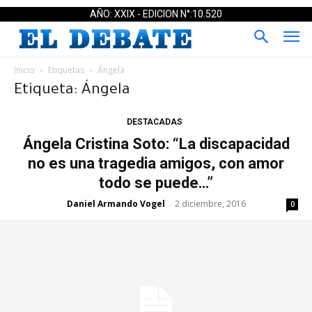
AÑO: XXIX - EDICION N°:10.520
Inicio
Etiquetas
Ángela
Etiqueta: Ángela
DESTACADAS
Ángela Cristina Soto: “La discapacidad
no es una tragedia amigos, con amor
todo se puede…”
Daniel Armando Vogel
2 diciembre, 2016
-
0