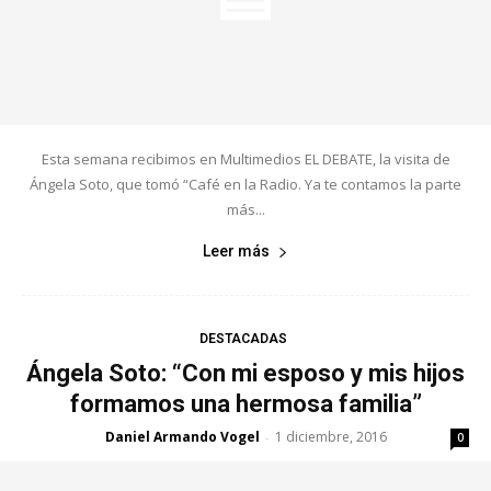
Esta semana recibimos en Multimedios EL DEBATE, la visita de
Ángela Soto, que tomó “Café en la Radio. Ya te contamos la parte
más...
Leer más
DESTACADAS
Ángela Soto: “Con mi esposo y mis hijos
formamos una hermosa familia”
Daniel Armando Vogel
1 diciembre, 2016
-
0