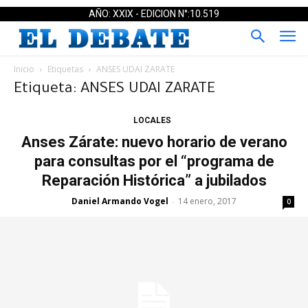
AÑO: XXIX - EDICION N°:10.519
Inicio
Etiquetas
ANSES UDAI ZARATE
Etiqueta: ANSES UDAI ZARATE
LOCALES
Anses Zárate: nuevo horario de verano
para consultas por el “programa de
Reparación Histórica” a jubilados
Daniel Armando Vogel
14 enero, 2017
-
0