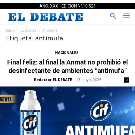
AÑO: XXX - EDICION N°:10.521
Inicio
Etiquetas
Antimufa
Etiqueta: antimufa
NACIONALES
Final feliz: al final la Anmat no prohibió el
desinfectante de ambientes “antimufa”
Redactor EL DEBATE
15 mayo, 2026
-
0