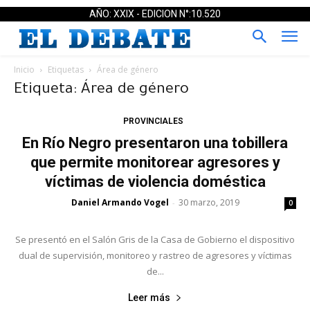
AÑO: XXIX - EDICION N°:10.520
Inicio
Etiquetas
Área de género
Etiqueta: Área de género
PROVINCIALES
En Río Negro presentaron una tobillera
que permite monitorear agresores y
víctimas de violencia doméstica
Daniel Armando Vogel
30 marzo, 2019
-
0
Se presentó en el Salón Gris de la Casa de Gobierno el dispositivo
dual de supervisión, monitoreo y rastreo de agresores y víctimas
de...
Leer más