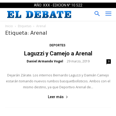
AÑO: XXX - EDICION N°:10.522
Inicio
Etiquetas
Arenal
Etiqueta: Arenal
DEPORTES
Laguzzi y Camejo a Arenal
Daniel Armando Vogel
29 marzo, 2019
-
0
Dejarán Zárate. Los internos Bernardo Laguzzi y Damián Camejo
estarán tomando nuevos rumbos basquetbolísticos. Ambos con el
mismo destino, ya que Deportivo Arenal de...
Leer más