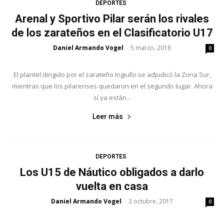
DEPORTES
Arenal y Sportivo Pilar serán los rivales
de los zarateños en el Clasificatorio U17
Daniel Armando Vogel
5 marzo, 2018
-
0
El plantel dirigido por el zarateño Ingiullo se adjudicó la Zona Sur,
mientras que los pilarenses quedaron en el segundo lugar. Ahora
sí ya están...
Leer más
DEPORTES
Los U15 de Náutico obligados a darlo
vuelta en casa
Daniel Armando Vogel
3 octubre, 2017
-
0