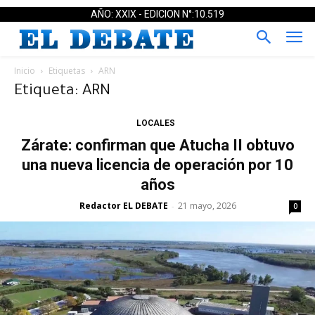
AÑO: XXIX - EDICION N°:10.519
Inicio
Etiquetas
ARN
Etiqueta: ARN
LOCALES
Zárate: confirman que Atucha II obtuvo
una nueva licencia de operación por 10
años
Redactor EL DEBATE
21 mayo, 2026
-
0