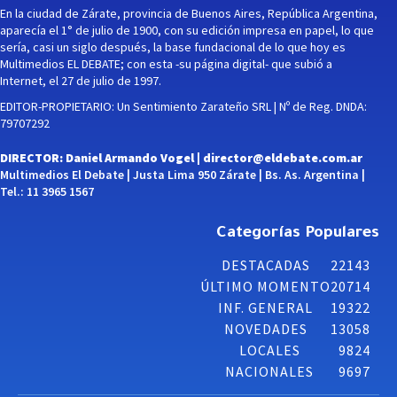
En la ciudad de Zárate, provincia de Buenos Aires, República Argentina,
aparecía el 1° de julio de 1900, con su edición impresa en papel, lo que
sería, casi un siglo después, la base fundacional de lo que hoy es
Multimedios EL DEBATE; con esta -su página digital- que subió a
Internet, el 27 de julio de 1997.
EDITOR-PROPIETARIO: Un Sentimiento Zarateño SRL | Nº de Reg. DNDA:
79707292
DIRECTOR: Daniel Armando Vogel |
director@eldebate.com.ar
Multimedios El Debate | Justa Lima 950 Zárate | Bs. As. Argentina |
Tel.: 11 3965 1567
Categorías Populares
DESTACADAS
22143
ÚLTIMO MOMENTO
20714
INF. GENERAL
19322
NOVEDADES
13058
LOCALES
9824
NACIONALES
9697