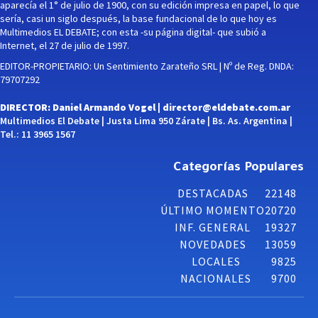
aparecía el 1° de julio de 1900, con su edición impresa en papel, lo que
sería, casi un siglo después, la base fundacional de lo que hoy es
Multimedios EL DEBATE; con esta -su página digital- que subió a
Internet, el 27 de julio de 1997.
EDITOR-PROPIETARIO: Un Sentimiento Zarateño SRL | Nº de Reg. DNDA:
79707292
DIRECTOR: Daniel Armando Vogel |
director@eldebate.com.ar
Multimedios El Debate | Justa Lima 950 Zárate | Bs. As. Argentina |
Tel.: 11 3965 1567
Categorías Populares
DESTACADAS
22148
ÚLTIMO MOMENTO
20720
INF. GENERAL
19327
NOVEDADES
13059
LOCALES
9825
NACIONALES
9700