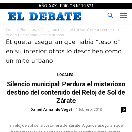
AÑO: XXX - EDICION N°:10.521
Inicio
Etiquetas
Aseguran que había “tesoro” en su interior otros
lo describen como un mito urbano
Etiqueta: aseguran que había “tesoro”
en su interior otros lo describen como
un mito urbano
LOCALES
Silencio municipal: Perdura el misterioso
destino del contenido del Reloj de Sol de
Zárate
Daniel Armando Vogel
1 febrero, 2018
-
0
El reloj de sol de la costanera de Zárate. Algunos aseguran que
había “tesoro” en su interior, otros lo describen como un mito