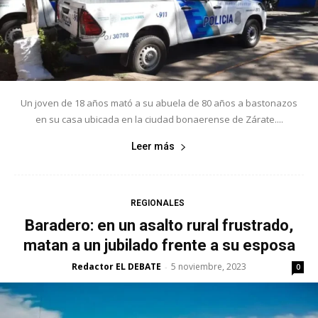
Un joven de 18 años mató a su abuela de 80 años a bastonazos
en su casa ubicada en la ciudad bonaerense de Zárate....
Leer más
REGIONALES
Baradero: en un asalto rural frustrado,
matan a un jubilado frente a su esposa
Redactor EL DEBATE
5 noviembre, 2023
-
0