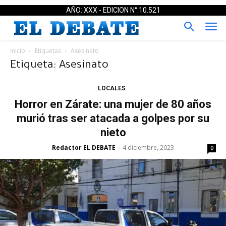
AÑO: XXX - EDICION N°:10.521
Inicio
Etiquetas
Asesinato
Etiqueta: Asesinato
LOCALES
Horror en Zárate: una mujer de 80 años
murió tras ser atacada a golpes por su
nieto
Redactor EL DEBATE
4 diciembre, 2023
-
0