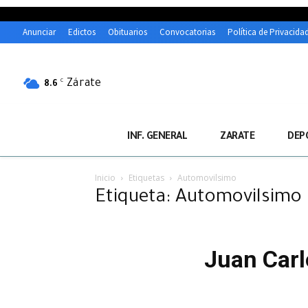
Anunciar
Edictos
Obituarios
Convocatorias
Política de Privacida
Zárate
C
8.6
INF. GENERAL
ZARATE
DEP
Inicio
Etiquetas
Automovilsimo
Etiqueta: Automovilsimo
Juan Carl