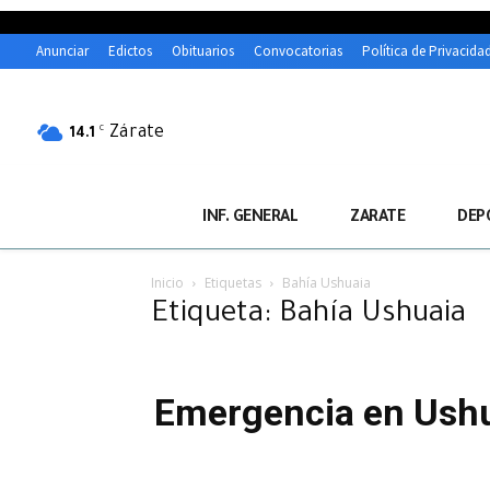
Anunciar
Edictos
Obituarios
Convocatorias
Política de Privacida
Zárate
C
14.1
INF. GENERAL
ZARATE
DEP
Inicio
Etiquetas
Bahía Ushuaia
Etiqueta: Bahía Ushuaia
Emergencia en Ushua