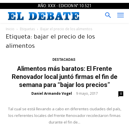
AÑO: XXX - EDICION N°:10.521
Inicio
Etiquetas
Bajar el precio de los alimentos
Etiqueta: bajar el precio de los
alimentos
DESTACADAS
Alimentos más baratos: El Frente
Renovador local juntó firmas el fin de
semana para “bajar los precios”
Daniel Armando Vogel
9 mayo, 2017
-
0
Tal cual se está llevando a cabo en diferentes ciudades del país,
los referentes locales del Frente Renovador recolectaron firmas
durante el fin de...