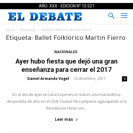
AÑO: XXX - EDICION N°:10.521
Inicio
Etiquetas
Ballet Folklórico Martín Fierro
Etiqueta: Ballet Folklórico Martín Fierro
NACIONALES
Ayer hubo fiesta que dejó una gran
enseñanza para cerrar el 2017
Daniel Armando Vogel
16 diciembre, 2017
-
0
En el día de ayer la Casa Esperanza realizó una maravillosa
despedida de año en el Club Ciudad de Campana agasajando a la
Residencia Fénix con...
Leer más