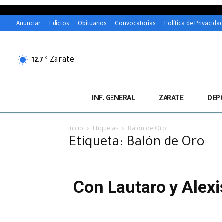
Anunciar
Edictos
Obituarios
Convocatorias
Política de Privacida
Zárate
C
12.7
INF. GENERAL
ZARATE
DEP
Inicio
Etiquetas
Balón de Oro
Etiqueta: Balón de Oro
Con Lautaro y Alexi