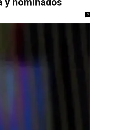
ra y nominados
0